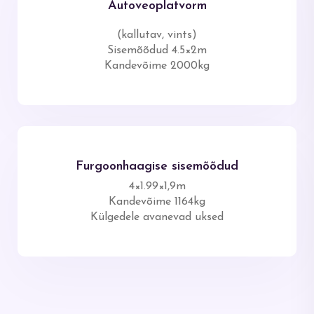
Autoveoplatvorm
(kallutav, vints)
Sisemõõdud 4.5×2m
Kandevõime 2000kg
Furgoonhaagise sisemõõdud
4×1.99×1,9m
Kandevõime 1164kg
Külgedele avanevad uksed