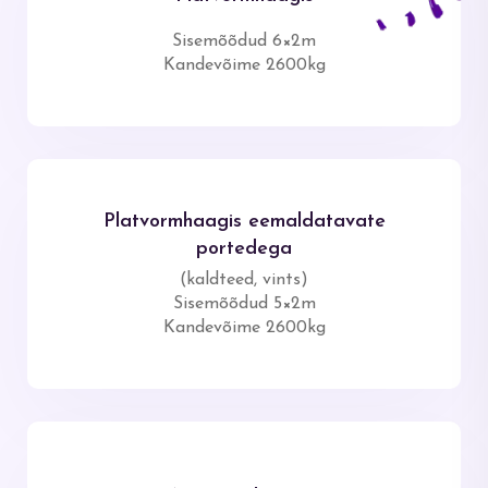
Sisemõõdud 6×2m
Kandevõime 2600kg
Platvormhaagis eemaldatavate
portedega
(kaldteed, vints)
Sisemõõdud 5×2m
Kandevõime 2600kg